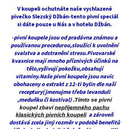
V koupeli ochutnáte naše vychlazené
pivečko Slezský Džbán-tento pivní speciál
si dáte pouze u Nás a v hotelu Džbán.
-pivní koupele jsou od pradávna známou a
používanou procedurou,sloužící k uvolnění
svalstva a odstranění stresu.Pivovarské
kvasnice mají mnoho příznivých účinků na
tělo,vyživují pokožku,obsahují
vitamíny.Naše pivní koupele jsou navíc
obohaceny o extrakt z 12-ti bylin dle naší
receptury(jmenujme třeba levanduli
,meduňku či kostival) .
Tímto se pivní
koupel zbaví
nepříjemného pachu
a zároveň
klasických pivních koupelí
dostává zcela jiný rozměr v podobě benefitů