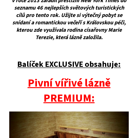
v roce 2013 zařadil prestižní New York Times do
seznamu 46 nejlepších světových turistických
cílů pro tento rok. Užijte si výtečný pobyt se
snídaní a romantickou večeří s Královskou péči,
kterou zde využívala rodina císařovny Marie
Terezie, která lázně založila.
Balíček EXCLUSIVE obsahuje:
Pivní vířivé lázně
PREMIUM: