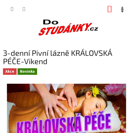
Přejít
NÁKUP
na
obsah
KOŠÍK
3-denní Pivní lázně KRÁLOVSKÁ
PÉČE-Vikend
Akce
Novinka