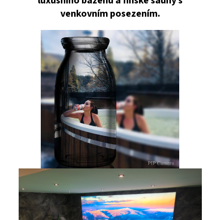
luxusního bazénu a finské sauny s
venkovním posezením.