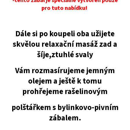
-tento zábal je speciálně vytvořen pouze
pro tuto nabídku!
Dále si po koupeli oba užijete
skvělou relaxační masáž zad a
šíje,ztuhlé svaly
Vám rozmasírujeme jemným
olejem a ještě k tomu
prohřejeme rašelinovým
polštářkem s bylinkovo-pivním
zábalem.