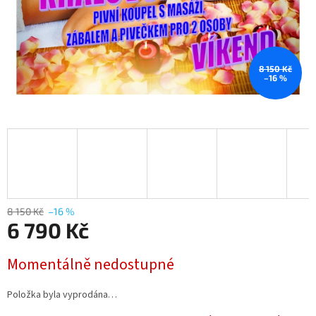
8 150 Kč
–16 %
8 150 Kč
–16 %
6 790 Kč
Měrná
Momentálně nedostupné
cena:
Položka byla vyprodána…