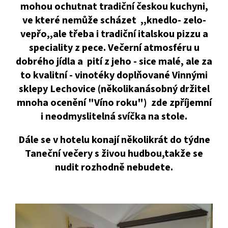
mohou ochutnat tradiční českou kuchyni,
ve které nemůže scházet ,,knedlo- zelo-
vepřo,,ale třeba i tradiční italskou pizzu a
speciality z pece. Večerní atmosféru u
dobrého jídla a pití z jeho - sice malé, ale za
to kvalitní - vinotéky doplňované Vinnými
sklepy Lechovice (několikanásobný držitel
mnoha ocenění "Víno roku") zde zpříjemní
i neodmyslitelná svíčka na stole.
Dále se v hotelu konají několikrát do týdne
Taneční večery s živou hudbou,takže se
nudit rozhodně nebudete.