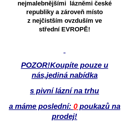
nejmalebnějšími lázněmi české
republiky a zároveň místo
z nejčistším ovzduším ve
střední EVROPĚ!
POZOR!Koupíte pouze u
nás,jediná nabídka
s pivní lázní na trhu
a máme poslední:
0
poukazů na
prodej!