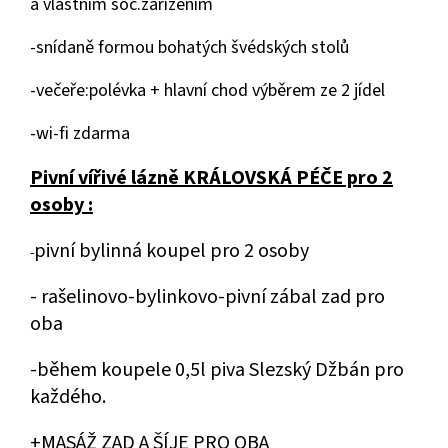
a vlastním soc.zařízením
-snídaně formou bohatých švédských stolů
-večeře:polévka + hlavní chod výběrem ze 2 jídel
-wi-fi zdarma
Pivní vířivé lázně KRÁLOVSKÁ PÉČE pro 2
osoby
:
pivní bylinná koupel pro 2 osoby
-
- rašelinovo-bylinkovo-pivní zábal zad pro
oba
-během koupele 0,5l piva Slezský Džbán pro
každého.
+MASÁŽ ZAD A ŠÍJE PRO OBA