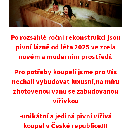
Po rozsáhlé roční rekonstrukci jsou
pivní lázně od léta 2025 ve zcela
novém a moderním prostředí.
Pro potřeby koupelí jsme pro Vás
nechali vybudovat luxusní,na míru
zhotovenou vanu se zabudovanou
vířivkou
-unikátní a jediná pivní vířivá
koupel v České republice!!!