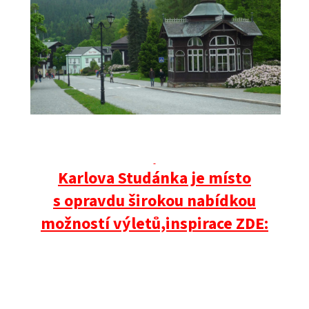
Karlova Studánka je místo
s opravdu širokou nabídkou
možností výletů,inspirace ZDE: