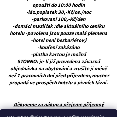
opouští do 10:00 hodin
-láz.poplatek 30,-Kč/os./noc
-parkovaní 100,-Kč/den
-domácí mazlíček :dle aktuálního ceníku
hotelu -povolena jsou pouze malá plemena
-hotel není bezbariérový
-kouření zakázáno
-platba kartou je možná
STORNO: je-li již provedena závazná
objednávka na ubytování a zrušíte ji méně
než 7 pracovních dní před příjezdem,voucher
propadá ve prospěch hotelu a pivních lázní.
Děkujeme za nákup a přejeme příjemný
zážitek